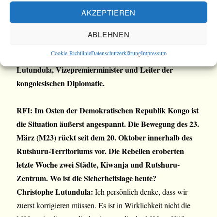
die Rebellen der M23 zu unterstützen, während letztere
AKZEPTIEREN
in den letzten Tagen in das Gebiet von Rutshuru
vorgedrungen sind. Am Samstag beschloss die
ABLEHNEN
Demokratische Republik Kongo, den ruandischen
Cookie-Richtlinie
Datenschutzerklärung
Impressum
Botschafter auszuweisen. Interview mit Christophe
Lutundula, Vizepremierminister und Leiter der
kongolesischen Diplomatie.
RFI: Im Osten der Demokratischen Republik Kongo ist
die Situation äußerst angespannt. Die Bewegung des 23.
März (M23) rückt seit dem 20. Oktober innerhalb des
Rutshuru-Territoriums vor. Die Rebellen eroberten
letzte Woche zwei Städte, Kiwanja und Rutshuru-
Zentrum. Wo ist die Sicherheitslage heute?
Christophe Lutundula:
Ich persönlich denke, dass wir
zuerst korrigieren müssen. Es ist in Wirklichkeit nicht die