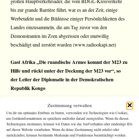
großen Hauptverkehrsader, die vom BDGL-Kreisverkehr
bis zur grande Barrière führt, war es an der Zeit, einige
Werbetafeln und die Bildnisse einiger Persönlichkeiten des
Landes einzusammeln, die am Tag zuvor von den
Demonstranten im Zorn abgerissen oder mutwillig
beschädigt und zerstört wurden (www.radiookapi.net)
Gast Afrika „Die ruandische Armee kommt der M23 zu
Hilfe und rückt unter der Deckung der M23 vor“, so
der Leiter der Diplomatie in der Demokratischen
Republik Kongo
Im Osten der Demokratischen Republik Kongo ist die
Zustimmung verwalten
Um dir ein optimales Erlebnis zu bieten, verwenden wir Technologien wie Cookies,
Lage nach wie vor sehr angespannt. Am 31. Oktober
um Geräteinformationen zu speichern und/oder darauf zuzugreifen. Wenn du diesen
demonstrierten mehrere tausend Menschen in Goma
Technologien zustimmst, können wir Daten wie das Surfverhalten oder eindeutige IDs
auf dieser Website verarbeiten. Wenn du deine Zustimmung nicht erteilst oder
gegen Ruanda. Kigali wird von Kinshasa beschuldigt,
zurückziehst, können bestimmte Merkmale und Funktionen beeinträchtigt werden.