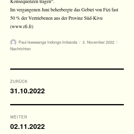
Konsequenzen tragen“.
Im vergangenen Juni beherbergte das Gebiet von Fizi fast
50 % der Vertriebenen aus der Provinz Süd-Kivu
(www.rfi.fr)
Autor
Veröffentlicht
Kategor
Paul-Iseewanga Indongo-Imbanda
2. November 2022
am
Nachrichten
Beitragsnavigation
ZURÜCK
31.10.2022
Vorheriger
Beitrag:
WEITER
02.11.2022
Nächster