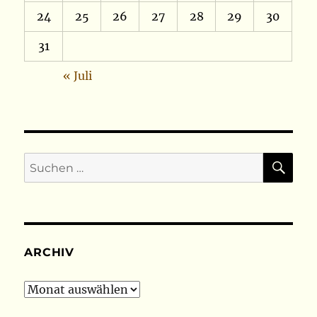
24
25
26
27
28
29
30
31
« Juli
SU
Suchen
nach:
ARCHIV
Archiv