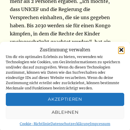
mehr als 2 Personen ergaben. „Ich möchte,
dass UNICEF und die Regierung die
Versprechen einhalten, die sie uns gegeben
haben. Bis 2030 werden sie für einen Kongo
kämpfen, in dem die Rechte der Kinder
uneingeschränkt geachtet werden“, hat ein
Zustimmung verwalten
Kinderreporter, Abigaël Mwabe, gewünscht
Um dir ein optimales Erlebnis zu bieten, verwenden wir
(
www.radiookapi.net
)
Technologien wie Cookies, um Geräteinformationen zu speichern
und/oder darauf zuzugreifen. Wenn du diesen Technologien
zustimmst, können wir Daten wie das Surfverhalten oder
Eine Bewertungsmission des kongolesischen
eindeutige IDs auf dieser Website verarbeiten. Wenn du deine
Instituts für Naturschutz (ICCN) wurde am
Zustimmung nicht erteilst oder zurückziehst, können bestimmte
Merkmale und Funktionen beeinträchtigt werden.
Montag, den 27. Januar, vom
Vizeprovinzgouverneur von Bas-Uele im
AKZEPTIEREN
Wildreservat Biri-Uere in Bondo verboten. Laut
ABLEHNEN
dem Provinzdirektor, Paulin Tshikaya, ist
dieses Reservat von einer starken
Cookie-Richtlinie
Datenschutzerklärung
Impressum