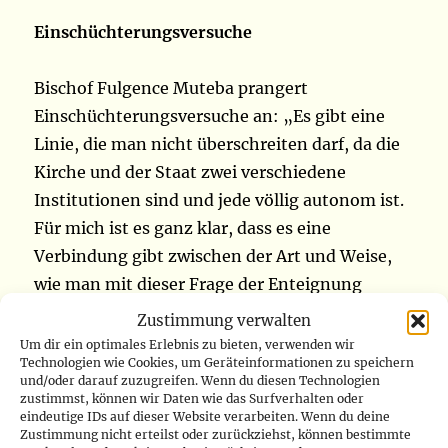
Einschüchterungsversuche
Bischof Fulgence Muteba prangert
Einschüchterungsversuche an: „Es gibt eine
Linie, die man nicht überschreiten darf, da die
Kirche und der Staat zwei verschiedene
Institutionen sind und jede völlig autonom ist.
Für mich ist es ganz klar, dass es eine
Verbindung gibt zwischen der Art und Weise,
wie man mit dieser Frage der Enteignung
unserer Konzession in Tshamalale umgeht,
Zustimmung verwalten
und diesem illegalen Befehl, den General Eddy
Um dir ein optimales Erlebnis zu bieten, verwenden wir
Technologien wie Cookies, um Geräteinformationen zu speichern
Kapend erteilt hat“.
und/oder darauf zuzugreifen. Wenn du diesen Technologien
zustimmst, können wir Daten wie das Surfverhalten oder
eindeutige IDs auf dieser Website verarbeiten. Wenn du deine
Rekonstruktion
Zustimmung nicht erteilst oder zurückziehst, können bestimmte