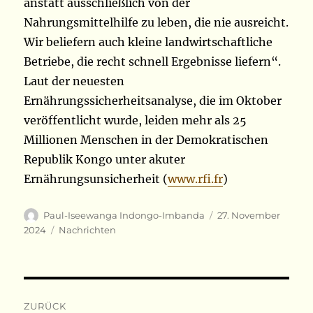
anstatt ausschließlich von der
Nahrungsmittelhilfe zu leben, die nie ausreicht.
Wir beliefern auch kleine landwirtschaftliche
Betriebe, die recht schnell Ergebnisse liefern“.
Laut der neuesten
Ernährungssicherheitsanalyse, die im Oktober
veröffentlicht wurde, leiden mehr als 25
Millionen Menschen in der Demokratischen
Republik Kongo unter akuter
Ernährungsunsicherheit (
www.rfi.fr
)
Autor
Veröffentlicht
Paul-Iseewanga Indongo-Imbanda
27. November
am
Kategorien
2024
Nachrichten
Beitragsnavigation
ZURÜCK