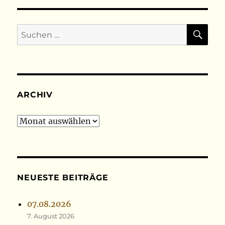
SU
Suchen
nach:
ARCHIV
Archiv
NEUESTE BEITRÄGE
07.08.2026
7. August 2026