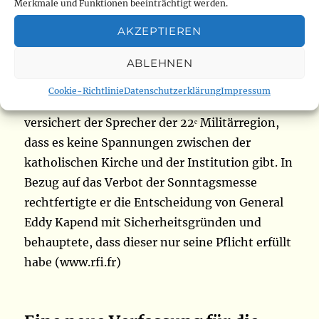
Merkmale und Funktionen beeinträchtigt werden.
Im Zusammenhang mit der Entführung des
AKZEPTIEREN
Seminaristen laufen derzeit Ermittlungen. Das
Militärgericht hat ein Verfahren eröffnet und
ABLEHNEN
für diesen Mittwoch ist eine Rekonstruktion
Cookie-Richtlinie
Datenschutzerklärung
Impressum
der Ereignisse geplant. Auf Seiten der Armee
versichert der Sprecher der 22ᵉ Militärregion,
dass es keine Spannungen zwischen der
katholischen Kirche und der Institution gibt. In
Bezug auf das Verbot der Sonntagsmesse
rechtfertigte er die Entscheidung von General
Eddy Kapend mit Sicherheitsgründen und
behauptete, dass dieser nur seine Pflicht erfüllt
habe (www.rfi.fr)