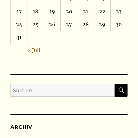
17
18
19
20
21
22
23
24
25
26
27
28
29
30
31
« Juli
SU
Suchen
nach:
ARCHIV