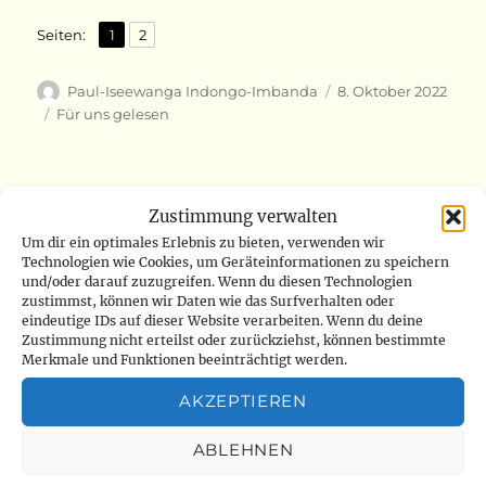
,
Seite
Seite
Seiten:
1
2
Autor
Veröffentlicht
Paul-Iseewanga Indongo-Imbanda
8. Oktober 2022
am
Kategorien
Für uns gelesen
Beitragsnavigation
Zustimmung verwalten
ZURÜCK
Um dir ein optimales Erlebnis zu bieten, verwenden wir
6./7.10.2022
Technologien wie Cookies, um Geräteinformationen zu speichern
Vorheriger
und/oder darauf zuzugreifen. Wenn du diesen Technologien
Beitrag:
zustimmst, können wir Daten wie das Surfverhalten oder
eindeutige IDs auf dieser Website verarbeiten. Wenn du deine
Zustimmung nicht erteilst oder zurückziehst, können bestimmte
Merkmale und Funktionen beeinträchtigt werden.
WEITER
10.10.2022
Nächster
AKZEPTIEREN
Beitrag:
ABLEHNEN