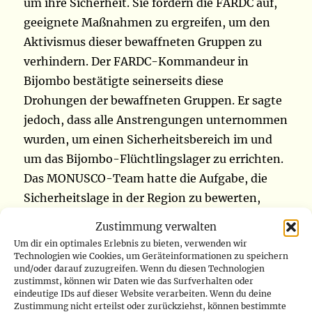
um ihre Sicherheit. Sie fordern die FARDC auf,
geeignete Maßnahmen zu ergreifen, um den
Aktivismus dieser bewaffneten Gruppen zu
verhindern. Der FARDC-Kommandeur in
Bijombo bestätigte seinerseits diese
Drohungen der bewaffneten Gruppen. Er sagte
jedoch, dass alle Anstrengungen unternommen
wurden, um einen Sicherheitsbereich im und
um das Bijombo-Flüchtlingslager zu errichten.
Das MONUSCO-Team hatte die Aufgabe, die
Sicherheitslage in der Region zu bewerten,
einen konsolidierten Schutzplan für die Region
Zustimmung verwalten
zu erarbeiten und den Frühwarnmechanismus
Um dir ein optimales Erlebnis zu bieten, verwenden wir
zu stärken (
www.radiookapi.net
)
Technologien wie Cookies, um Geräteinformationen zu speichern
und/oder darauf zuzugreifen. Wenn du diesen Technologien
zustimmst, können wir Daten wie das Surfverhalten oder
eindeutige IDs auf dieser Website verarbeiten. Wenn du deine
Nord-Kivu: MONUSCO und die FARDC
Zustimmung nicht erteilst oder zurückziehst, können bestimmte