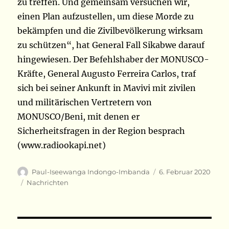
zu treffen. Und gemeinsam versuchen wir,
einen Plan aufzustellen, um diese Morde zu
bekämpfen und die Zivilbevölkerung wirksam
zu schützen“, hat General Fall Sikabwe darauf
hingewiesen. Der Befehlshaber der MONUSCO-
Kräfte, General Augusto Ferreira Carlos, traf
sich bei seiner Ankunft in Mavivi mit zivilen
und militärischen Vertretern von
MONUSCO/Beni, mit denen er
Sicherheitsfragen in der Region besprach
(www.radiookapi.net)
Autor
Veröffentlicht
Paul-Iseewanga Indongo-Imbanda
6. Februar 2020
am
Kategorien
Nachrichten
Beitragsnavigation