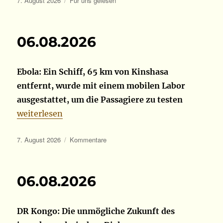
7. August 2026
Für uns gelesen
am
06.08.2026
Ebola: Ein Schiff, 65 km von Kinshasa
entfernt, wurde mit einem mobilen Labor
ausgestattet, um die Passagiere zu testen
„06.08.2026“
weiterlesen
Veröffentlicht
Kategorien
7. August 2026
Kommentare
am
06.08.2026
DR Kongo: Die unmögliche Zukunft des