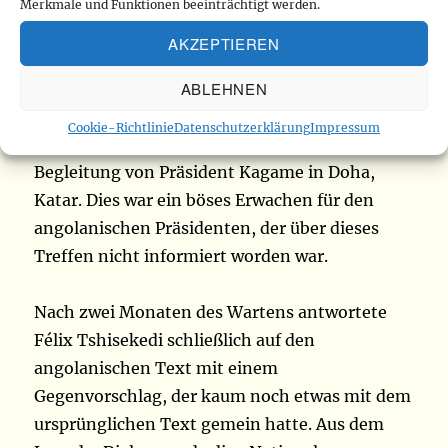
Diese Haltung verärgerte Präsident Lourenço,
Merkmale und Funktionen beeinträchtigt werden.
der die Demütigung durch Félix Tshisekedi am
AKZEPTIEREN
19. März 2025 nicht vergessen hatte. An diesem
ABLEHNEN
Tag, als er in Luanda erwartet wurde, um den
Dialog mit der AFC/M23 aufzunehmen,
Cookie-Richtlinie
Datenschutzerklärung
Impressum
erschien der kongolesische Präsident in
Begleitung von Präsident Kagame in Doha,
Katar. Dies war ein böses Erwachen für den
angolanischen Präsidenten, der über dieses
Treffen nicht informiert worden war.
Nach zwei Monaten des Wartens antwortete
Félix Tshisekedi schließlich auf den
angolanischen Text mit einem
Gegenvorschlag, der kaum noch etwas mit dem
ursprünglichen Text gemein hatte. Aus dem