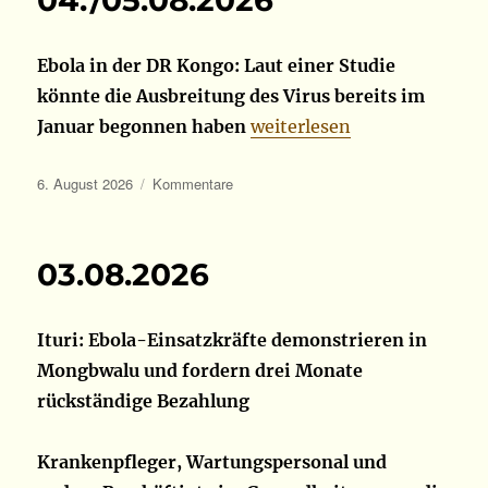
04./05.08.2026
Ebola in der DR Kongo: Laut einer Studie
könnte die Ausbreitung des Virus bereits im
„04./05.08.2026“
Januar begonnen haben
weiterlesen
Veröffentlicht
Kategorien
6. August 2026
Kommentare
am
03.08.2026
Ituri: Ebola-Einsatzkräfte demonstrieren in
Mongbwalu und fordern drei Monate
rückständige Bezahlung
Krankenpfleger, Wartungspersonal und