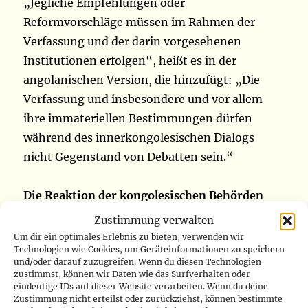
„Jegliche Empfehlungen oder
Reformvorschläge müssen im Rahmen der
Verfassung und der darin vorgesehenen
Institutionen erfolgen“, heißt es in der
angolanischen Version, die hinzufügt: „Die
Verfassung und insbesondere und vor allem
ihre immateriellen Bestimmungen dürfen
während des innerkongolesischen Dialogs
nicht Gegenstand von Debatten sein.“
Die Reaktion der kongolesischen Behörden
Zustimmung verwalten
Während Luanda durch die zügige Umsetzung
Um dir ein optimales Erlebnis zu bieten, verwenden wir
Technologien wie Cookies, um Geräteinformationen zu speichern
seines Projekts seine Bereitschaft zum Dialog
und/oder darauf zuzugreifen. Wenn du diesen Technologien
unter Beweis stellte, ließ die Reaktion der
zustimmst, können wir Daten wie das Surfverhalten oder
eindeutige IDs auf dieser Website verarbeiten. Wenn du deine
kongolesischen Behörden auf sich warten.
Zustimmung nicht erteilst oder zurückziehst, können bestimmte